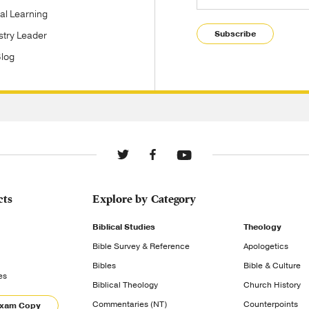
tal Learning
Subscribe
stry Leader
Blog
cts
Explore by Category
Biblical Studies
Theology
Bible Survey & Reference
Apologetics
Bibles
Bible & Culture
es
Biblical Theology
Church History
Commentaries (NT)
Counterpoints
Exam Copy