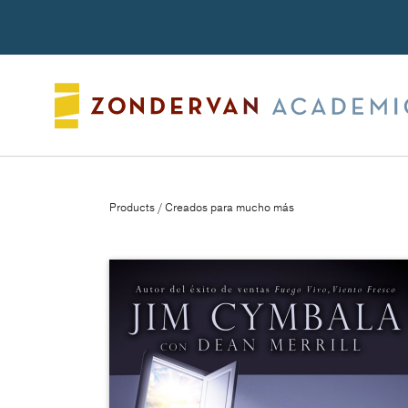
Search
Products
/ Creados para mucho más